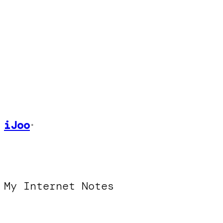
Skip
to
content
iJoo
•
My Internet Notes