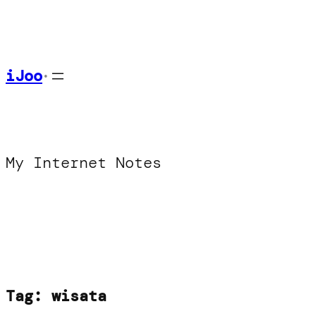
Skip
to
content
iJoo
•
My Internet Notes
Tag:
wisata