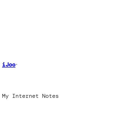
Skip
to
content
iJoo
•
My Internet Notes